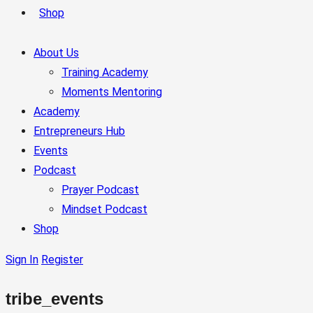
Shop
About Us
Training Academy
Moments Mentoring
Academy
Entrepreneurs Hub
Events
Podcast
Prayer Podcast
Mindset Podcast
Shop
Sign In
Register
tribe_events