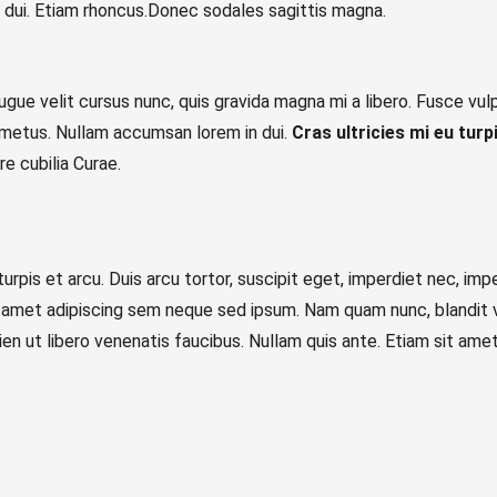
t dui. Etiam rhoncus.Donec sodales sagittis magna.
ue velit cursus nunc, quis gravida magna mi a libero. Fusce vul
 metus. Nullam accumsan lorem in dui.
Cras ultricies mi eu turpi
re cubilia Curae.
turpis et arcu. Duis arcu tortor, suscipit eget, imperdiet nec, i
met adipiscing sem neque sed ipsum. Nam quam nunc, blandit vel
n ut libero venenatis faucibus. Nullam quis ante. Etiam sit amet